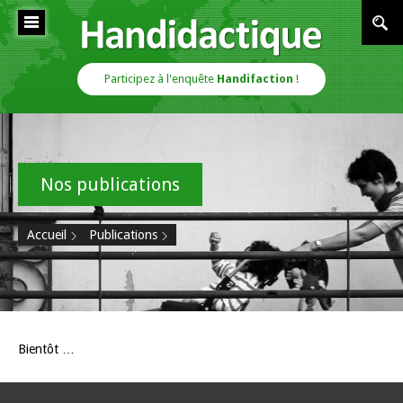
Cookies management panel
Handidactique
Participez à l'enquête
Handifaction
!
Nos publications
Accueil
Publications
Bientôt …