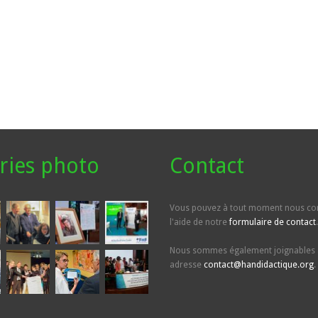
ries photo
Contact
Vous pouvez à tout moment nous con
l'aide de notre
formulaire de contact
.
Nous sommes également joignables 
adresse
contact@handidactique.org
.