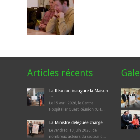
Articles récents
Gale
La Réunion inaugure la Maison
…
Le 15 avril 2026, le Centre
Hospitalier Ouest Réunion (CH…
La Ministre déléguée chargé…
Le vendredi 19 juin 2026, de
nombreux acteurs du secteur d…