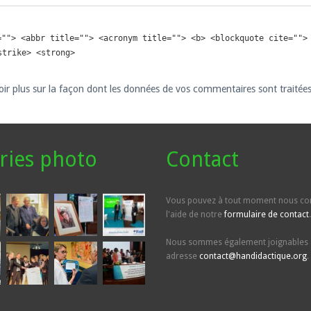
=""> <abbr title=""> <acronym title=""> <b> <blockquote cite="">
strike> <strong>
oir plus sur la façon dont les données de vos commentaires sont traitée
ries photo
Contact
Vous pouvez à tout moment nous con
l'aide de notre
formulaire de contact
.
Nous sommes également joignables 
adresse
contact@handidactique.org
.