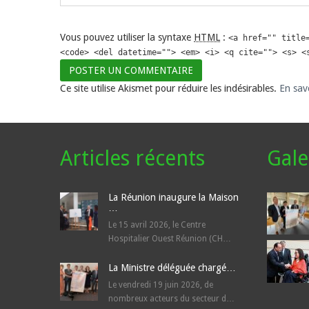
Vous pouvez utiliser la syntaxe
HTML
:
<a href="" title
<code> <del datetime=""> <em> <i> <q cite=""> <s> <
Ce site utilise Akismet pour réduire les indésirables.
En sav
Articles récents
Gale
La Réunion inaugure la Maison
…
Le 15 avril 2026, le Centre
Hospitalier Ouest Réunion (CH…
La Ministre déléguée chargé…
Le vendredi 19 juin 2026, de
nombreux acteurs du secteur d…