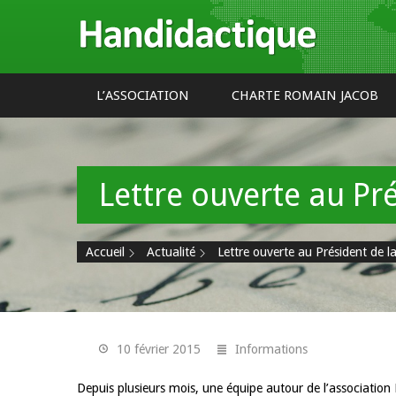
Cookies management panel
Handidactique
L’ASSOCIATION
CHARTE ROMAIN JACOB
Lettre ouverte au Pr
Accueil
Actualité
Lettre ouverte au Président de l
10 février 2015
Informations
Depuis plusieurs mois, une équipe autour de l’association 