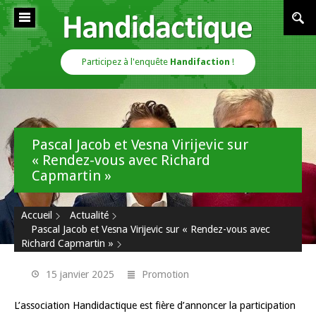
Cookies management panel
Handidactique
Participez à l'enquête
Handifaction
!
Pascal Jacob et Vesna Virijevic sur
« Rendez-vous avec Richard
Capmartin »
Accueil
Actualité
Pascal Jacob et Vesna Virijevic sur « Rendez-vous avec
Richard Capmartin »
15 janvier 2025
Promotion
L’association Handidactique est fière d’annoncer la participation